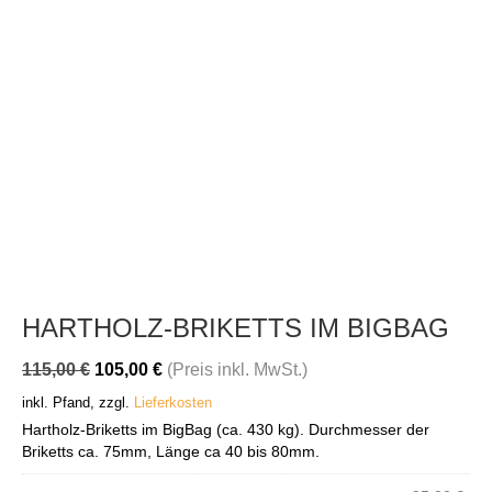
HARTHOLZ-BRIKETTS IM BIGBAG
Ursprünglicher
Aktueller
115,00
€
105,00
€
(Preis inkl. MwSt.)
Preis
Preis
inkl. Pfand, zzgl.
Lieferkosten
war:
ist:
Hartholz-Briketts im BigBag (ca. 430 kg). Durchmesser der
115,00 €
105,00 €.
Briketts ca. 75mm, Länge ca 40 bis 80mm.