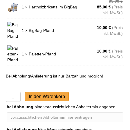
Urs
95,00
€
Aktueller
Prei
1 × Hartholzbriketts im BigBag
85,00
€
(Preis
Preis
war
inkl. MwSt.)
ist:
95,
85,00 €.
10,00
€
(Preis
1 × BigBag-Pfand
inkl. MwSt.)
10,00
€
(Preis
1 × Paletten-Pfand
inkl. MwSt.)
Bei Abholung/Anlieferung ist nur Barzahlung möglich!
Hartholz-
In den Warenkorb
Briketts
im
bei Abholung
bitte voraussichtlichen Abholtermin angeben:
BigBag
Menge
bei Anlieferung
bitte Wunschtermin angeben: