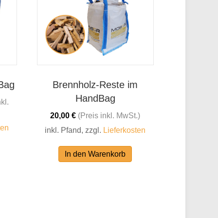
gBag
Brennholz-Reste im
HandBag
kl.
20,00
€
(Preis inkl. MwSt.)
ten
inkl. Pfand, zzgl.
Lieferkosten
In den Warenkorb