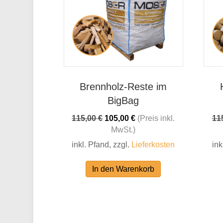
Brennholz-Reste im
BigBag
Ursprünglicher
Aktueller
115,00
€
105,00
€
(Preis inkl.
11
Preis
Preis
MwSt.)
war:
ist:
inkl. Pfand, zzgl.
Lieferkosten
ink
115,00 €
105,00 €.
In den Warenkorb