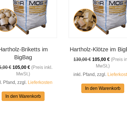
Hartholz-Briketts im
Hartholz-Klötze im Bi
BigBag
Ursprünglicher
Aktueller
130,00
€
105,00
€
(Preis in
Preis
Preis
MwSt.)
Ursprünglicher
Aktueller
5,00
€
105,00
€
(Preis inkl.
war:
ist:
Preis
Preis
MwSt.)
inkl. Pfand, zzgl.
Lieferkos
130,00 €
105,00 €.
war:
ist:
l. Pfand, zzgl.
Lieferkosten
115,00 €
105,00 €.
In den Warenkorb
In den Warenkorb